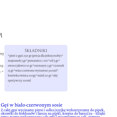
m
Składniki
amy
* pierś z gęsi 250 gr (porcja dla jednej osoby) *
majeranek 5 gr * pomarańcz 1 szt * sól 5 gr *
my.
owoce jałowce 10 gr * rozmaryn 5 gr * czosnek
15 gr * wino czerwone wytrawne 300ml *
 *
borówka świeża 100gr * miód 20 gr * olej
spożywczy 100ml
.
Gęś w biało-czerwonym sosie
Z całej gęsi wycinamy piersi i udka (szyjkę wykorzystamy do pipek,
okrawki do kołdunów i farszu na pipki, korpus do barszczu – dzięki
temu mamy wykorzystaną całą gęś) i macerujemy w soli, pieprzu,