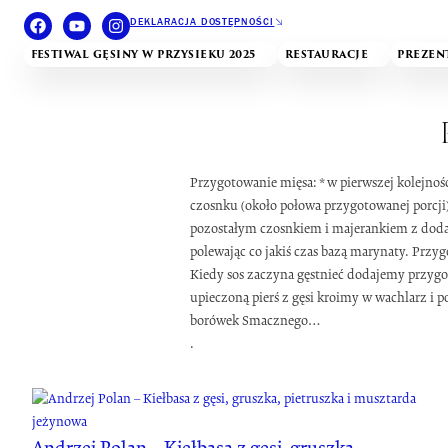
DEKLARACJA DOSTĘPNOŚCI
FESTIWAL GĘSINY W PRZYSIEKU 2025
RESTAURACJE
PREZEN
Przygotowanie mięsa: * w pierwszej kolejno
czosnku (około połowa przygotowanej porcji)
pozostałym czosnkiem i majerankiem z dodat
polewając co jakiś czas bazą marynaty. Prz
Kiedy sos zaczyna gęstnieć dodajemy przygo
upieczoną pierś z gęsi kroimy w wachlarz
borówek Smacznego…
.
Andrzej Polan – Kiełbasa z gęsi, gruszka,