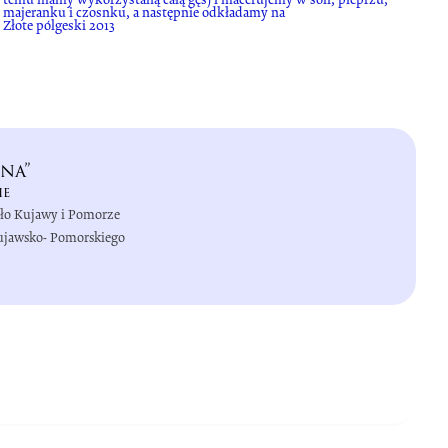
majeranku i czosnku, a następnie odkładamy na
Złote pólgeski 2013
na”
ie
iło Kujawy i Pomorze
Kujawsko- Pomorskiego