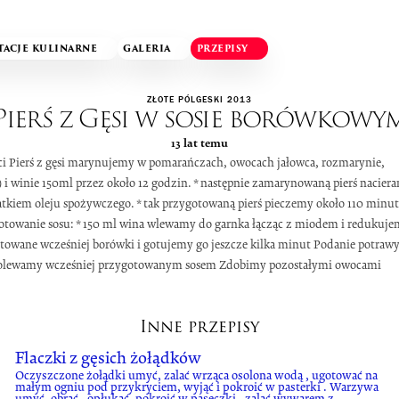
TACJE KULINARNE
GALERIA
PRZEPISY
ZŁOTE PÓLGESKI 2013
Pierś z Gęsi w sosie borówkowy
13 lat temu
ści Pierś z gęsi marynujemy w pomarańczach, owocach jałowca, rozmarynie,
 i winie 150ml przez około 12 godzin. * następnie zamarynowaną pierś nacier
kiem oleju spożywczego. * tak przygotowaną pierś pieczemy około 110 minut
ygotowanie sosu: * 150 ml wina wlewamy do garnka łącząc z miodem i redukuje
towane wcześniej borówki i gotujemy go jeszcze kilka minut Podanie potrawy:
 i polewamy wcześniej przygotowanym sosem Zdobimy pozostałymi owocami
Inne przepisy
Flaczki z gęsich żołądków
Oczyszczone żołądki umyć, zalać wrząca osolona wodą , ugotować na
małym ogniu pod przykryciem, wyjąć i pokroić w pasterki . Warzywa
umyć, obrać , opłukać, pokroić w paseczki , zalać wywarem z