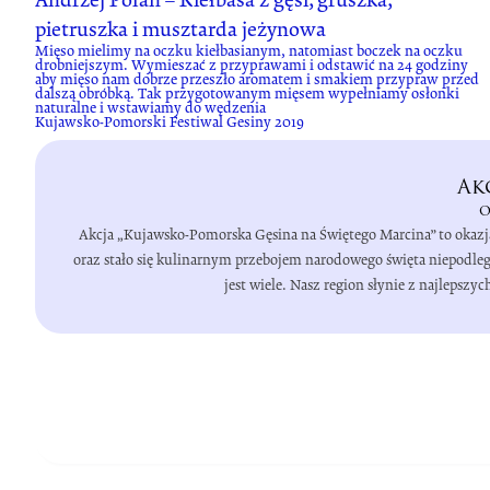
pietruszka i musztarda jeżynowa
Mięso mielimy na oczku kiełbasianym, natomiast boczek na oczku
drobniejszym. Wymieszać z przyprawami i odstawić na 24 godziny
aby mięso nam dobrze przeszło aromatem i smakiem przypraw przed
dalszą obróbką. Tak przygotowanym mięsem wypełniamy osłonki
naturalne i wstawiamy do wędzenia
Kujawsko-Pomorski Festiwal Gesiny 2019
Ak
o
Akcja „Kujawsko-Pomorska Gęsina na Świętego Marcina” to okazj
oraz stało się kulinarnym przebojem narodowego święta niepodleg
jest wiele. Nasz region słynie z najleps