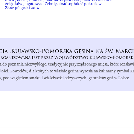
żołądków , ugotować. Cebulę obrać .opłukać pokroić w
Złote pólgeski 2014
cja „Kujawsko-Pomorska gęsina na św. Marci
rganizowana jest przez Województwo Kujawsko-Pomorsk
a do poznania niezwykłego, tradycyjnie przyrządzonego mięsa, które rozsław
łości. Powodów, dla których to właśnie gęsina wyrosła na kulinarny symbol 
zych, pod względem smaku i właściwości odżywczych, gatunków gęsi w Polsce.