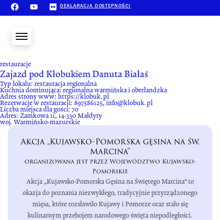
DEKLARACJA DOSTĘPNOŚCI
restauracje
Zajazd pod Kłobukiem Danuta Białaś
Typ lokalu:
restauracja regionalna
Kuchnia dominująca:
regionalna warmińska i oberlandzka
Adres strony www:
https://klobuk.pl
Rezerwacje w restauracji:
897586125, info@klobuk.pl
Liczba miejsca dla gości:
70
Adres:
Zamkowa 11, 14-330 Małdyty
woj. Warmińsko-mazurskie
Akcja „Kujawsko-Pomorska gęsina na św.
Marcina”
organizowana jest przez Województwo Kujawsko-
Pomorskie
Akcja „Kujawsko-Pomorska Gęsina na Świętego Marcina” to
okazja do poznania niezwykłego, tradycyjnie przyrządzonego
mięsa, które rozsławiło Kujawy i Pomorze oraz stało się
kulinarnym przebojem narodowego święta niepodległości.