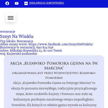
DEKLARACJA DOSTĘPNOŚCI
restauracje
Sznyt Na Winklu
Typ lokalu:
Restauracja
Adres strony www:
https://www.facebook.com/SznytNaWinklu/
Rezerwacje w restauracji:
690 824 848
Adres:
Mikołaja Kopernika 23, 87-100 Toruń
woj. Kujawsko-pomorskie
Akcja „Kujawsko-Pomorska gęsina na św.
Marcina”
organizowana jest przez Województwo Kujawsko-
Pomorskie
Akcja „Kujawsko-Pomorska Gęsina na Świętego Marcina” to
okazja do poznania niezwykłego, tradycyjnie przyrządzonego
mięsa, które rozsławiło Kujawy i Pomorze oraz stało się
kulinarnym przebojem narodowego święta niepodległości.
Powodów, dla których to właśnie gęsina wyrosła na kulinarny