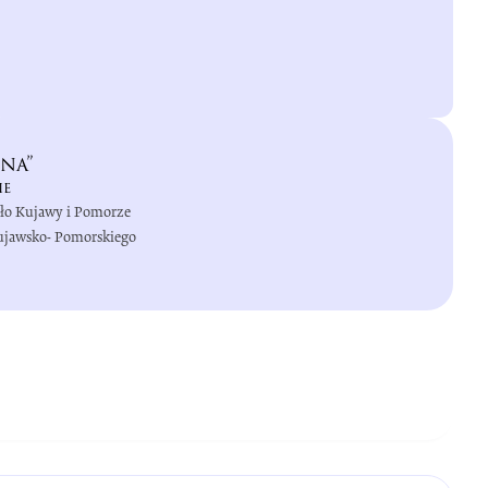
na”
ie
iło Kujawy i Pomorze
Kujawsko- Pomorskiego