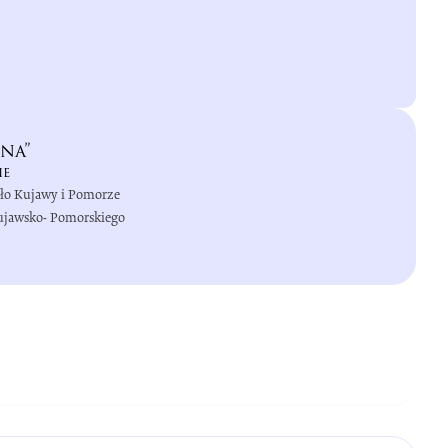
na”
ie
iło Kujawy i Pomorze
Kujawsko- Pomorskiego