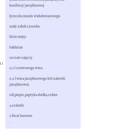
konfitury jarzębinowej
łyżeczka miodu wielokwiatowego
mały żabek czosnku
liście mięty
bakłażan
szczaw zajęczy
 i
0,1 l czerwonego wina
0,2 l wina jarzębinowego lub nalewki
jarzębinowej
sól,pieprz,papryka słodka,cukier
4 szalotki
2 liście laurowe
.