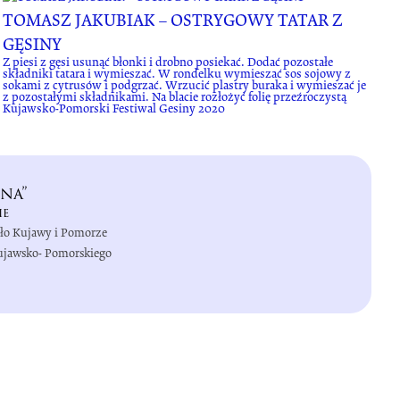
TOMASZ JAKUBIAK – OSTRYGOWY TATAR Z
GĘSINY
Z piesi z gęsi usunąć błonki i drobno posiekać. Dodać pozostałe
składniki tatara i wymieszać. W rondelku wymieszać sos sojowy z
sokami z cytrusów i podgrzać. Wrzucić plastry buraka i wymieszać je
z pozostałymi składnikami. Na blacie rozłożyć folię przeźroczystą
Kujawsko-Pomorski Festiwal Gesiny 2020
na”
ie
iło Kujawy i Pomorze
Kujawsko- Pomorskiego