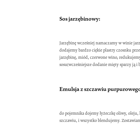
Sos jarzębinowy:
Jarzębinę wcześniej namaczamy w winie jar
dodajemy bardzo ciękie plastry czosnku prz
jarzębinę, miód, czerwone wino, redukujemy
sosu(wcześniejsze dodanie mięty sparzy ją i 
Emulsja z szczawiu purpuroweg
do pojemnika dojemy łyżeczkę oliwy, oleju, 
szczawiu, i wszystko blendujemy. Zostawiamy