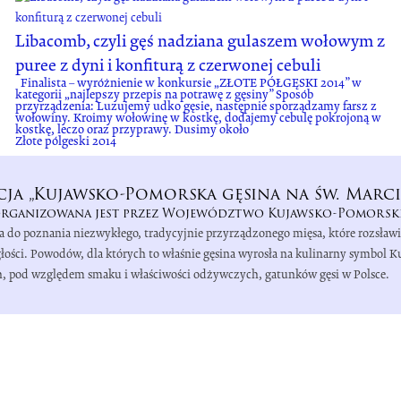
Libacomb, czyli gęś nadziana gulaszem wołowym z
puree z dyni i konfiturą z czerwonej cebuli
Finalista – wyróżnienie w konkursie „ZŁOTE PÓŁGĘSKI 2014” w
kategorii „najlepszy przepis na potrawę z gęsiny” Sposób
przyrządzenia: Luzujemy udko gęsie, następnie sporządzamy farsz z
wołowiny. Kroimy wołowinę w kostkę, dodajemy cebulę pokrojoną w
kostkę, leczo oraz przyprawy. Dusimy około
Złote pólgeski 2014
cja „Kujawsko-Pomorska gęsina na św. Marci
rganizowana jest przez Województwo Kujawsko-Pomorsk
a do poznania niezwykłego, tradycyjnie przyrządzonego mięsa, które rozsław
łości. Powodów, dla których to właśnie gęsina wyrosła na kulinarny symbol 
zych, pod względem smaku i właściwości odżywczych, gatunków gęsi w Polsce.