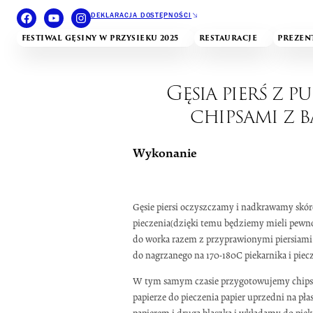
DEKLARACJA DOSTĘPNOŚCI
FESTIWAL GĘSINY W PRZYSIEKU 2025
RESTAURACJE
PREZEN
Gęsia pierś z 
chipsami z 
Wykonanie
Gęsie piersi oczyszczamy i nadkrawamy skó
pieczenia(dzięki temu będziemy mieli pewnoś
do worka razem z przyprawionymi piersiami
do nagrzanego na 170-180C piekarnika i piec
W tym samym czasie przygotowujemy chipsy z
papierze do pieczenia papier uprzedni na pł