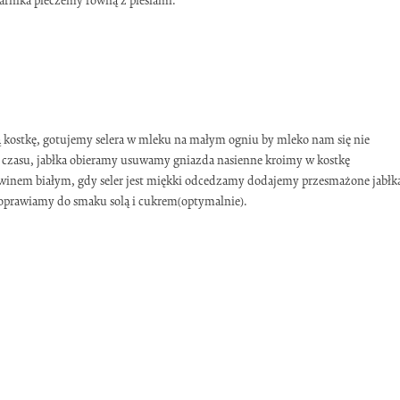
arnika pieczemy równą z piesiami.
 kostkę, gotujemy selera w mleku na małym ogniu by mleko nam się nie
o czasu, jabłka obieramy usuwamy gniazda nasienne kroimy w kostkę
winem białym, gdy seler jest miękki odcedzamy dodajemy przesmażone jabłka
doprawiamy do smaku solą i cukrem(optymalnie).