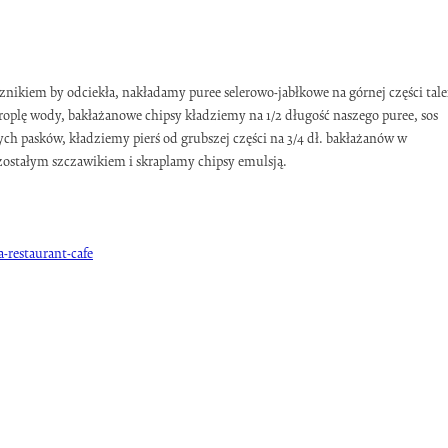
nikiem by odciekła, nakładamy puree selerowo-jabłkowe na górnej części tale
oplę wody, bakłażanowe chipsy kładziemy na 1/2 długość naszego puree, sos
ch pasków, kładziemy pierś od grubszej części na 3/4 dł. bakłażanów w
ostałym szczawikiem i skraplamy chipsy emulsją.
a-restaurant-cafe