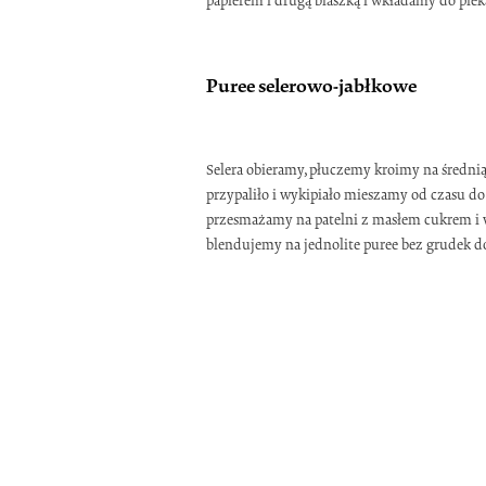
papierem i drugą blaszką i wkładamy do piek
Puree selerowo-jabłkowe
Selera obieramy,płuczemy kroimy na średnią
przypaliło i wykipiało mieszamy od czasu d
przesmażamy na patelni z masłem cukrem i 
blendujemy na jednolite puree bez grudek 