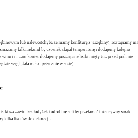
zębinowym lub nalewce(chyba że mamy konfiturę z jarzębiny), roztapiamy ma
esmażamy kilka sekund by czosnek złapał temperaturę i dodajemy kolejno
 wino i na sam koniec dodajemy poszarpane listki mięty tuż przed podanie
będzie wyglądała mało apetycznie w sosie)
o:
listki szczawiu bez łodyżek i odrobinę soli by przełamać intensywny smak
 kilka listków do dekoracji.