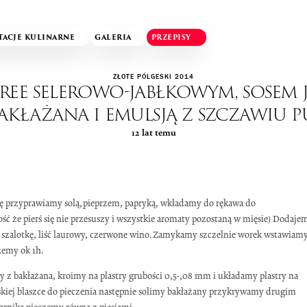
TACJE KULINARNE
GALERIA
PRZEPISY
ZŁOTE PÓLGESKI 2014
puree selerowo-jabłkowym, sosem
bakłażana i emulsją z szczawiu
12 lat temu
rę przyprawiamy solą,pieprzem, papryką, wkładamy do rękawa do
ć że pierś się nie przesuszy i wszystkie aromaty pozostaną w mięsie) Dodaje
 szalotkę, liść laurowy, czerwone wino.Zamykamy szczelnie worek wstawiam
zemy ok 1h.
 bakłażana, kroimy na plastry grubości 0,5-,08 mm i układamy plastry na
askiej blaszce do pieczenia następnie solimy bakłażany przykrywamy drugim