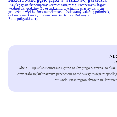
Szyjkę gęsią faszerujemy wymieszaną masą. Pieczemy w kąpieli
wodnej ok. godziny. Po ostudzeniu wycinamy plastry ok. 1 cm
grubości. i wykładamy na półmisek. Zalewamy galaretą półmisek,
dekorujemy świeżymi owocami. Gościniec Kołomyja .
Złote pólgeski 2013
Ak
o
Akcja „Kujawsko-Pomorska Gęsina na Świętego Marcina” to okazj
oraz stało się kulinarnym przebojem narodowego święta niepodleg
jest wiele. Nasz region słynie z najleps