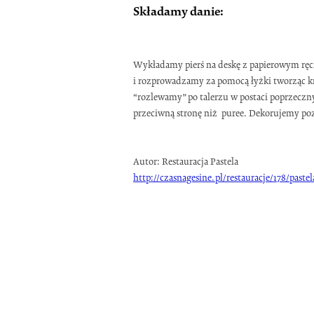
Składamy danie:
Wykładamy pierś na deskę z papierowym ręcz
i rozprowadzamy za pomocą łyżki tworząc kr
“rozlewamy” po talerzu w postaci poprzeczny
przeciwną stronę niż puree. Dekorujemy poz
Autor: Restauracja Pastela
http://czasnagesine.pl/restauracje/178/pastel