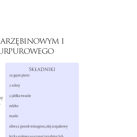
 jarzębinowym i
 purpurowego
Składniki
2x gęsie piersi
2 selery
2 jabłka twarde
my
y
mleko
masło
oliwa z pestek winogron,olej rzepakowy
łyżka stołowa suszonej jarzębiny lub