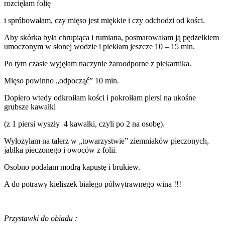
rozcięłam folię
i spróbowałam, czy mięso jest miękkie i czy odchodzi od kości.
Aby skórka była chrupiąca i rumiana, posmarowałam ją pędzelkiem
umoczonym w słonej wodzie i piekłam jeszcze 10 – 15 min.
Po tym czasie wyjęłam naczynie żaroodporne z piekarnika.
Mięso powinno „odpocząć” 10 min.
Dopiero wtedy odkroiłam kości i pokroiłam piersi na ukośne
grubsze kawałki
(z 1 piersi wyszły 4 kawałki, czyli po 2 na osobę).
Wyłożyłam na talerz w „towarzystwie” ziemniaków pieczonych,
jabłka pieczonego i owoców z folii.
Osobno podałam modrą kapustę i brukiew.
A do potrawy kieliszek białego półwytrawnego wina !!!
Przystawki do obiadu :