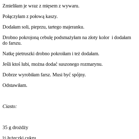
Zmieliłam je wraz z mięsem z wywaru.
Połączyłam z połową kaszy.
Dodałam soli, pieprzu, tartego majeranku.
Drobno pokrojoną cebulę podsmażyłam na złoty kolor i dodałam
do farszu.
Natkę pietruszki drobno pokroiłam i też dodałam.
Jeśli ktoś lubi, można dodać suszonego rozmarynu.
Dobrze wyrobiłam farsz. Musi być spójny.
Odstawiłam.
Ciasto:
35 g drożdży
½ łyżeczki cukru