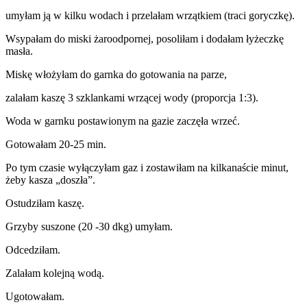
umyłam ją w kilku wodach i przelałam wrzątkiem (traci goryczkę).
Wsypałam do miski żaroodpornej, posoliłam i dodałam łyżeczkę
masła.
Miskę włożyłam do garnka do gotowania na parze,
zalałam kaszę 3 szklankami wrzącej wody (proporcja 1:3).
Woda w garnku postawionym na gazie zaczęła wrzeć.
Gotowałam 20-25 min.
Po tym czasie wyłączyłam gaz i zostawiłam na kilkanaście minut,
żeby kasza „doszła”.
Ostudziłam kaszę.
Grzyby suszone (20 -30 dkg) umyłam.
Odcedziłam.
Zalałam kolejną wodą.
Ugotowałam.