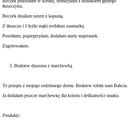
Boczek pokroiłam w kostkę, usmażyłam z dodatkiem gęsiego
tłuszczyku.
Boczek dusiłam razem z kapustą.
Z tłuszczu i 1 łyżki mąki zrobiłam zasmażkę.
Posoliłam, popieprzyłam, dodałam starty majeranek.
Zagotowałam.
Brukiew duszona z marchewką
To przepis z mojego rodzinnego domu. Brukiew robiła nam Babcia.
Ja dodałam jeszcze marchewkę dla koloru i delikatności smaku.
Produkty: