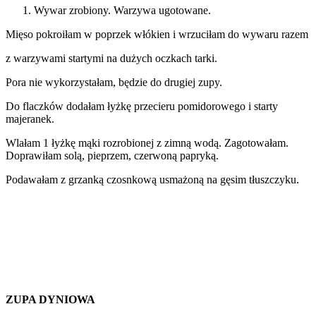
Wywar zrobiony. Warzywa ugotowane.
Mięso pokroiłam w poprzek włókien i wrzuciłam do wywaru razem
z warzywami startymi na dużych oczkach tarki.
Pora nie wykorzystałam, będzie do drugiej zupy.
Do flaczków dodałam łyżkę przecieru pomidorowego i starty
majeranek.
Wlałam 1 łyżkę mąki rozrobionej z zimną wodą. Zagotowałam.
Doprawiłam solą, pieprzem, czerwoną papryką.
Podawałam z grzanką czosnkową usmażoną na gęsim tłuszczyku.
ZUPA DYNIOWA