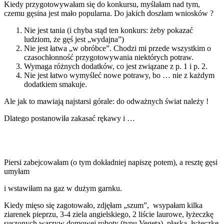
Kiedy przygotowywałam się do konkursu, myślałam nad tym,
czemu gęsina jest mało popularna. Do jakich doszłam wniosków ?
Nie jest tania (i chyba stąd ten konkurs: żeby pokazać
ludziom, że gęś jest „wydajna”)
Nie jest łatwa „w obróbce”. Chodzi mi przede wszystkim o
czasochłonność przygotowywania niektórych potraw.
Wymaga różnych dodatków, co jest związane z p. 1 i p. 2.
Nie jest łatwo wymyśleć nowe potrawy, bo … nie z każdym
dodatkiem smakuje.
Ale jak to mawiają najstarsi górale: do odważnych świat należy !
Dlatego postanowiła zakasać rękawy i …
Piersi zabejcowałam (o tym dokładniej napiszę potem), a resztę gęsi
umyłam
i wstawiłam na gaz w dużym garnku.
Kiedy mięso się zagotowało, zdjęłam „szum”, wsypałam kilka
ziarenek pieprzu, 3-4 ziela angielskiego, 2 liście laurowe, łyżeczkę
suszonych warzyw domowej roboty (typu Vegeta), płaską łyżeczkę