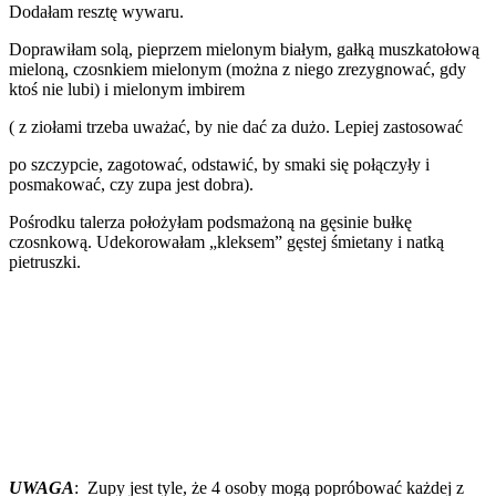
Dodałam resztę wywaru.
Doprawiłam solą, pieprzem mielonym białym, gałką muszkatołową
mieloną, czosnkiem mielonym (można z niego zrezygnować, gdy
ktoś nie lubi) i mielonym imbirem
( z ziołami trzeba uważać, by nie dać za dużo. Lepiej zastosować
po szczypcie, zagotować, odstawić, by smaki się połączyły i
posmakować, czy zupa jest dobra).
Pośrodku talerza położyłam podsmażoną na gęsinie bułkę
czosnkową. Udekorowałam „kleksem” gęstej śmietany i natką
pietruszki.
UWAGA
: Zupy jest tyle, że 4 osoby mogą popróbować każdej z