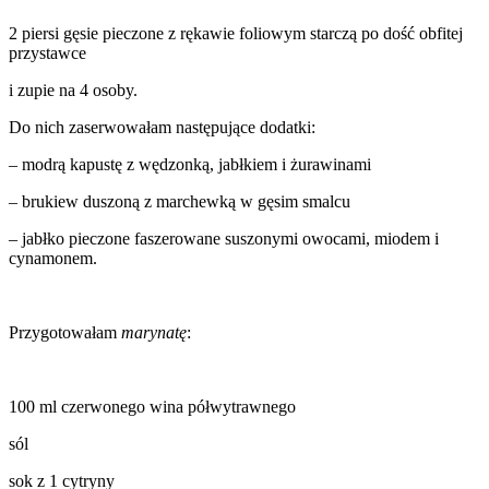
2 piersi gęsie pieczone z rękawie foliowym starczą po dość obfitej
przystawce
i zupie na 4 osoby.
Do nich zaserwowałam następujące dodatki:
– modrą kapustę z wędzonką, jabłkiem i żurawinami
– brukiew duszoną z marchewką w gęsim smalcu
– jabłko pieczone faszerowane suszonymi owocami, miodem i
cynamonem.
Przygotowałam
marynatę
:
100 ml czerwonego wina półwytrawnego
sól
sok z 1 cytryny