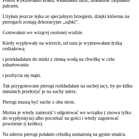
Potem wykrawałam kółka, wkładałam farsz, dokładnie zlepiałam
palcami.
Użyłam jeszcze lejka ze specjalnym brzegiem, dzięki któremu na
pierogach zostają dekoracyjne „ząbki”.
Gotowałam we wrzącej osolonej wodzie.
Kiedy wypływały na wierzch, od razu je wyjmowałam łyżką
cedzakową
i przekładałam do miski z zimną wodą na chwilkę w celu
zahartowania
i pozbycia się mąki.
Tak przygotowane pierogi rozkładałam na suchej tacy, by po kilku
minutach przełożyć je na suchy talerz.
Pierogi muszą być suche z obu stron.
Można je wtedy zamrozić i odgotować we wrzątku ( znowu tylko
do wypłynięcia) albo poczekać na gości i wtedy zagotować
powtórnie (i krótko).
Na talerzu pierogi polałam cebulką usmażoną na gęsim smalcu.