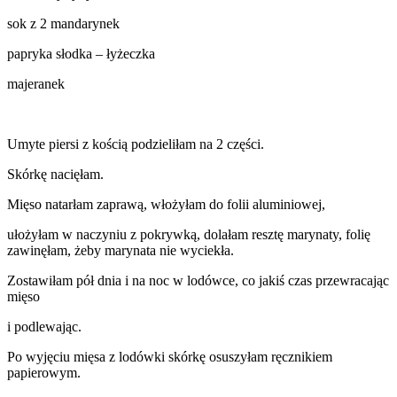
sok z 2 mandarynek
papryka słodka – łyżeczka
majeranek
Umyte piersi z kością podzieliłam na 2 części.
Skórkę nacięłam.
Mięso natarłam zaprawą, włożyłam do folii aluminiowej,
ułożyłam w naczyniu z pokrywką, dolałam resztę marynaty, folię
zawinęłam, żeby marynata nie wyciekła.
Zostawiłam pół dnia i na noc w lodówce, co jakiś czas przewracając
mięso
i podlewając.
Po wyjęciu mięsa z lodówki skórkę osuszyłam ręcznikiem
papierowym.