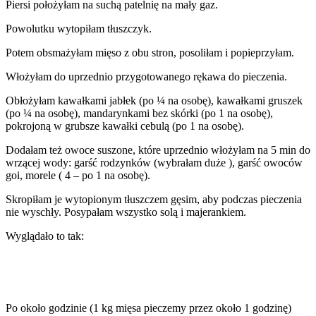
Piersi położyłam na suchą patelnię na mały gaz.
Powolutku wytopiłam tłuszczyk.
Potem obsmażyłam mięso z obu stron, posoliłam i popieprzyłam.
Włożyłam do uprzednio przygotowanego rękawa do pieczenia.
Obłożyłam kawałkami jabłek (po ¼ na osobę), kawałkami gruszek
(po ¼ na osobę), mandarynkami bez skórki (po 1 na osobę),
pokrojoną w grubsze kawałki cebulą (po 1 na osobę).
Dodałam też owoce suszone, które uprzednio włożyłam na 5 min do
wrzącej wody: garść rodzynków (wybrałam duże ), garść owoców
goi, morele ( 4 – po 1 na osobę).
Skropiłam je wytopionym tłuszczem gęsim, aby podczas pieczenia
nie wyschły. Posypałam wszystko solą i majerankiem.
Wyglądało to tak:
Po około godzinie (1 kg mięsa pieczemy przez około 1 godzinę)