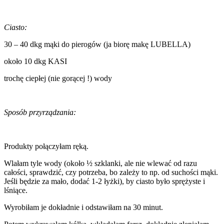
Ciasto:
30 – 40 dkg mąki do pierogów (ja biorę makę LUBELLA)
około 10 dkg KASI
trochę ciepłej (nie gorącej !) wody
Sposób przyrządzania:
Produkty połączyłam ręką.
Wlałam tyle wody (około ½ szklanki, ale nie wlewać od razu
całości, sprawdzić, czy potrzeba, bo zależy to np. od suchości mąki.
Jeśli będzie za mało, dodać 1-2 łyżki), by ciasto było sprężyste i
lśniące.
Wyrobiłam je dokładnie i odstawiłam na 30 minut.