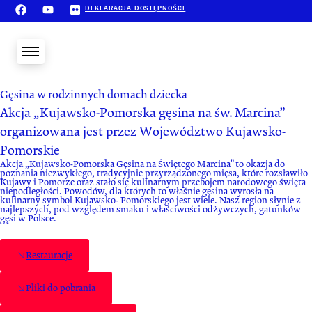
DEKLARACJA DOSTĘPNOŚCI
Gęsina w rodzinnych domach dziecka
Akcja „Kujawsko-Pomorska gęsina na św. Marcina”
organizowana jest przez Województwo Kujawsko-
Pomorskie
Akcja „Kujawsko-Pomorska Gęsina na Świętego Marcina” to okazja do
poznania niezwykłego, tradycyjnie przyrządzonego mięsa, które rozsławiło
Kujawy i Pomorze oraz stało się kulinarnym przebojem narodowego święta
niepodległości. Powodów, dla których to właśnie gęsina wyrosła na
kulinarny symbol Kujawsko- Pomorskiego jest wiele. Nasz region słynie z
najlepszych, pod względem smaku i właściwości odżywczych, gatunków
gęsi w Polsce.
Restauracje
Pliki do pobrania